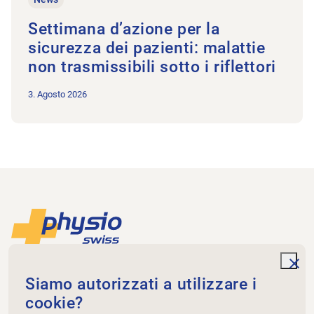
Settimana d’azione per la
sicurezza dei pazienti: malattie
non trasmissibili sotto i riflettori
3. Agosto 2026
Piè di pagina
Alla pagina iniziale
unde
Physioswiss
Siamo autorizzati a utilizzare i
Dammweg 3
cookie?
3013 Bern