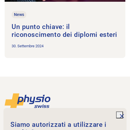
News
Un punto chiave: il
riconoscimento dei diplomi esteri
30. Settembre 2024
Piè di pagina
Alla pagina iniziale
unde
Physioswiss
Siamo autorizzati a utilizzare i
Dammweg 3