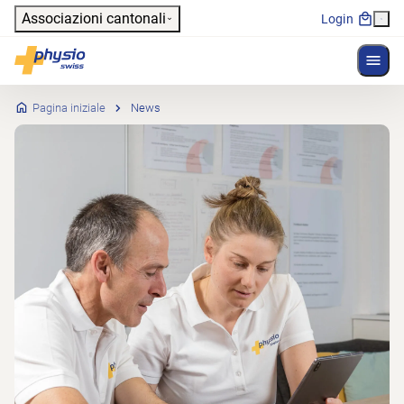
Header
Associazioni cantonali
Login
Mostr
Navigazione principale
Physioswiss
Pagina iniziale
News