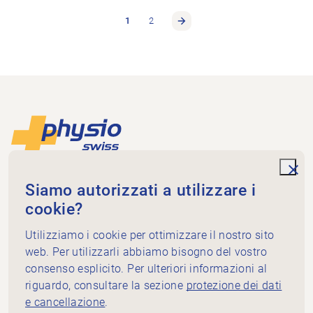
1
2
Piè di pagina
Alla pagina iniziale
unde
Physioswiss
Siamo autorizzati a utilizzare i
Dammweg 3
cookie?
3013 Bern
Utilizziamo i cookie per ottimizzare il nostro sito
+41 58 255 36 00
info@physioswiss.ch
web. Per utilizzarli abbiamo bisogno del vostro
Media sociali
consenso esplicito. Per ulteriori informazioni al
Informazioni importanti
riguardo, consultare la sezione
protezione dei dati
e cancellazione
.
Conoscenze