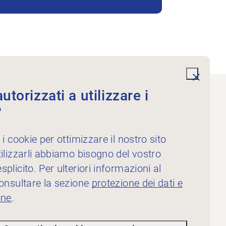
undefi
torizzati a utilizzare i
?
Servizi
Per i fisioterapisti
 i cookie per ottimizzare il nostro sito
Per gli inserzionisti
ilizzarli abbiamo bisogno del vostro
plicito. Per ulteriori informazioni al
consultare la sezione
protezione dei dati e
one
.