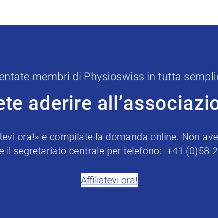
entate membri di Physioswiss in tutta sempli
ete aderire all’associazi
iatevi ora!» e compilate la domanda online. Non avet
e il segretariato centrale per telefono: +41 (0)58 
Affiliatevi ora!