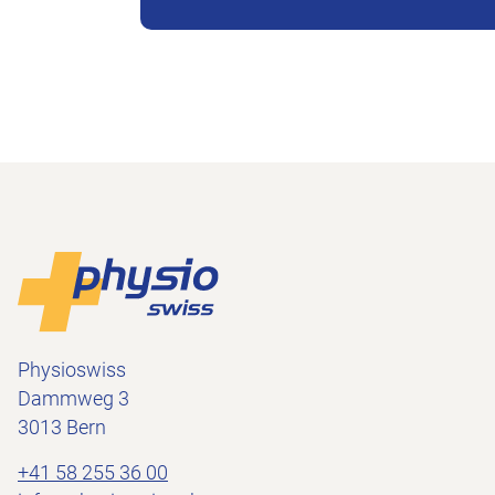
Piè di pagina
Alla pagina iniziale
Physioswiss
Dammweg 3
3013 Bern
+41 58 255 36 00