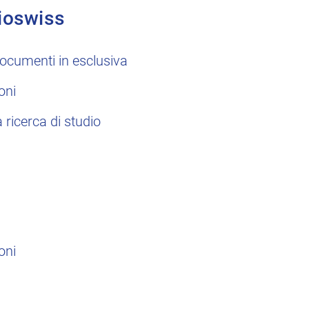
ioswiss
ocumenti in esclusiva
oni
a ricerca di studio
oni