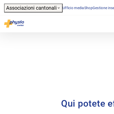
Header
Associazioni cantonali
Ufficio media
Shop
Gestione inse
Navigazione principale
Physioswiss
Qui potete ef