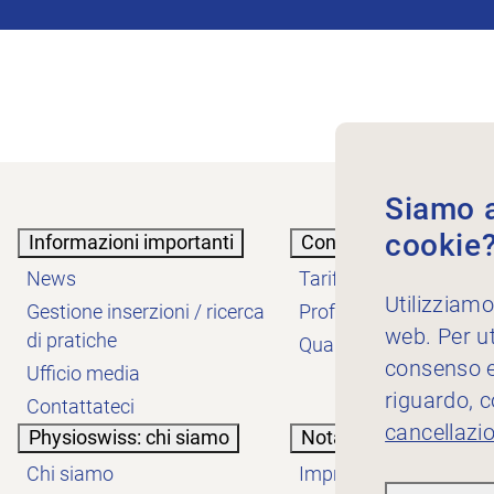
Siamo au
cookie
Informazioni importanti
Conoscenze
News
Tariffe
Utilizziamo
Gestione inserzioni / ricerca
Professione
web. Per ut
di pratiche
Qualità
consenso es
Ufficio media
riguardo, 
Contattateci
cancellazi
Physioswiss: chi siamo
Nota informativa
Chi siamo
Impressum