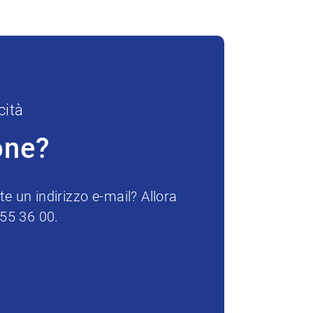
cità
one?
e un indirizzo e-mail? Allora
255 36 00.