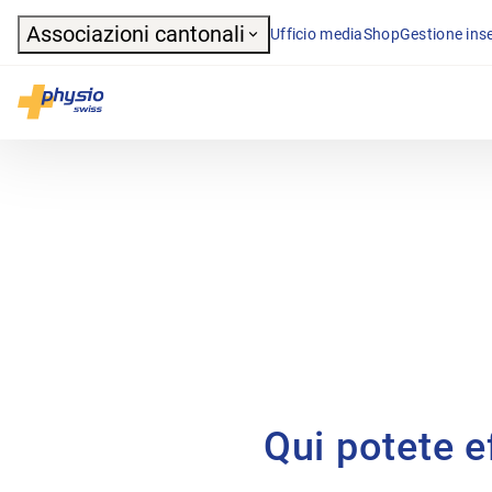
Header
Associazioni cantonali
Ufficio media
Shop
Gestione inse
Navigazione principale
Physioswiss
Qui potete ef