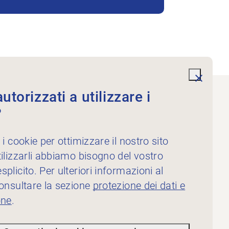
undefi
torizzati a utilizzare i
?
Servizi
Per i fisioterapisti
 i cookie per ottimizzare il nostro sito
Per gli inserzionisti
ilizzarli abbiamo bisogno del vostro
plicito. Per ulteriori informazioni al
consultare la sezione
protezione dei dati e
one
.