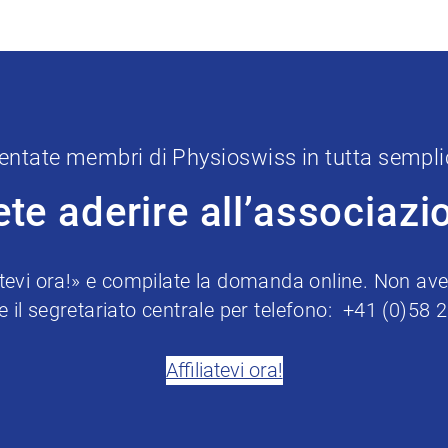
entate membri di Physioswiss in tutta sempli
ete aderire all’associazi
iatevi ora!» e compilate la domanda online. Non avet
e il segretariato centrale per telefono: +41 (0)58 
Affiliatevi ora!