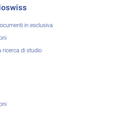
ioswiss
ocumenti in esclusiva
oni
a ricerca di studio
oni