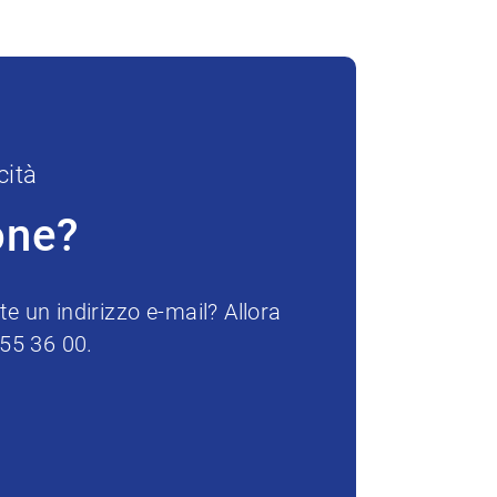
cità
one?
e un indirizzo e-mail? Allora
255 36 00.