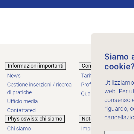
Siamo au
cookie
Informazioni importanti
Conoscenze
News
Tariffe
Utilizziamo
Gestione inserzioni / ricerca
Professione
web. Per ut
di pratiche
Qualità
consenso es
Ufficio media
riguardo, 
Contattateci
cancellazi
Physioswiss: chi siamo
Nota informativa
Chi siamo
Impressum