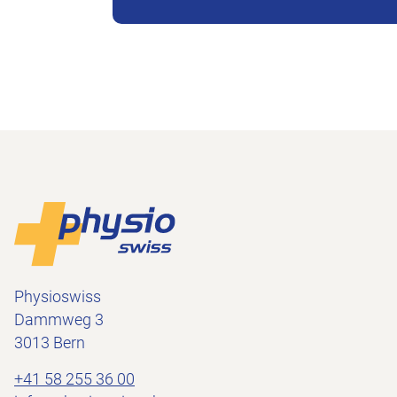
Piè di pagina
Alla pagina iniziale
Physioswiss
Dammweg 3
3013 Bern
+41 58 255 36 00