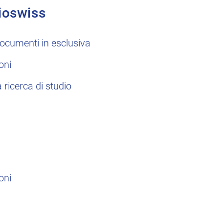
ioswiss
ocumenti in esclusiva
oni
a ricerca di studio
oni