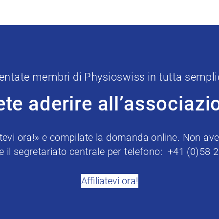
entate membri di Physioswiss in tutta sempli
ete aderire all’associazi
iatevi ora!» e compilate la domanda online. Non avet
e il segretariato centrale per telefono: +41 (0)58 
Affiliatevi ora!