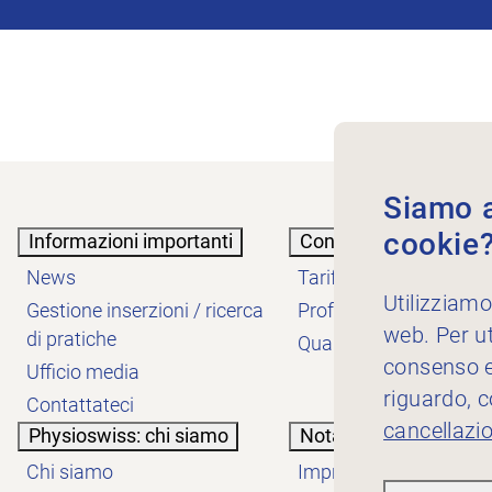
Siamo au
cookie
Informazioni importanti
Conoscenze
News
Tariffe
Utilizziamo
Gestione inserzioni / ricerca
Professione
web. Per ut
di pratiche
Qualità
consenso es
Ufficio media
riguardo, 
Contattateci
cancellazi
Physioswiss: chi siamo
Nota informativa
Chi siamo
Impressum