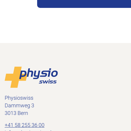
Piè di pagina
Alla pagina iniziale
Physioswiss
Dammweg 3
3013 Bern
+41 58 255 36 00