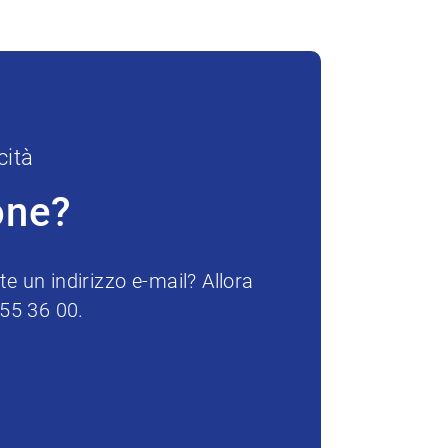
cità
one?
e un indirizzo e-mail? Allora
255 36 00.