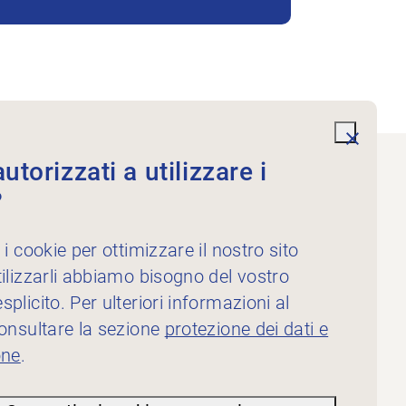
undefi
torizzati a utilizzare i
?
Servizi
Per i fisioterapisti
 i cookie per ottimizzare il nostro sito
Per gli inserzionisti
ilizzarli abbiamo bisogno del vostro
plicito. Per ulteriori informazioni al
consultare la sezione
protezione dei dati e
one
.