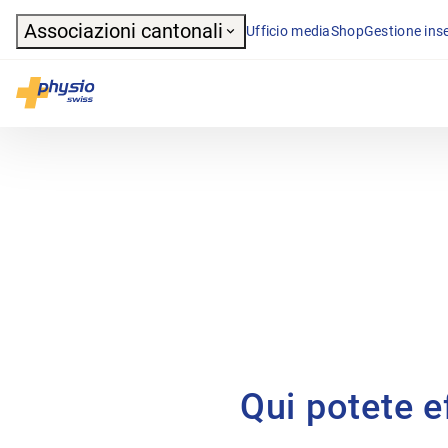
Header
Associazioni cantonali
Ufficio media
Shop
Gestione inse
Navigazione principale
Physioswiss
Qui potete ef