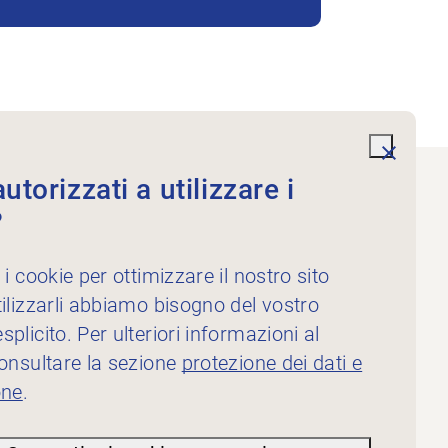
undefi
torizzati a utilizzare i
?
Servizi
Per i fisioterapisti
 i cookie per ottimizzare il nostro sito
Per gli inserzionisti
ilizzarli abbiamo bisogno del vostro
plicito. Per ulteriori informazioni al
consultare la sezione
protezione dei dati e
one
.