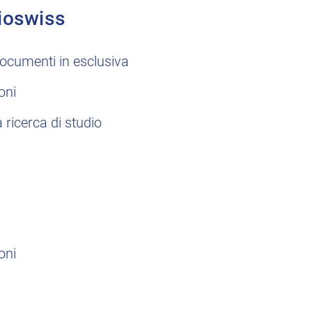
ioswiss
ocumenti in esclusiva
oni
a ricerca di studio
oni