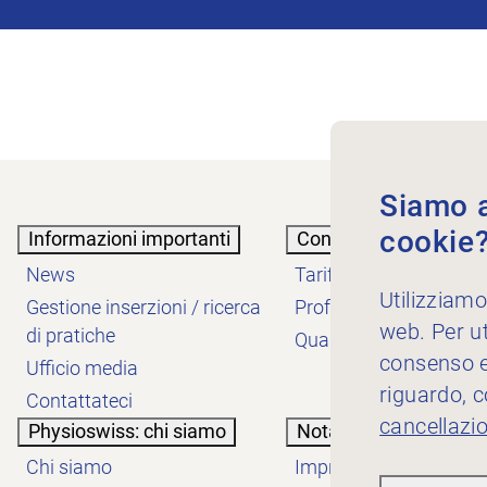
Siamo au
cookie
Informazioni importanti
Conoscenze
News
Tariffe
Utilizziamo
Gestione inserzioni / ricerca
Professione
web. Per ut
di pratiche
Qualità
consenso es
Ufficio media
riguardo, 
Contattateci
cancellazi
Physioswiss: chi siamo
Nota informativa
Chi siamo
Impressum