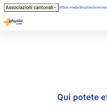
Header
Associazioni cantonali
Ufficio media
Shop
Gestione inse
Navigazione principale
Physioswiss
Qui potete ef