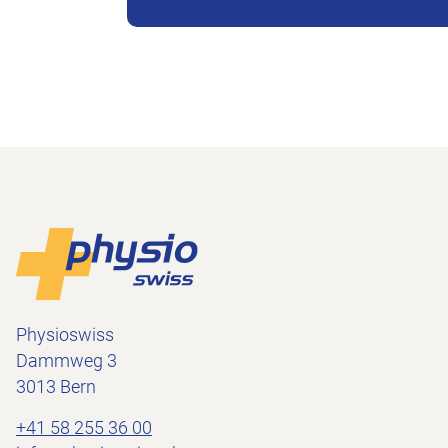
Piè di pagina
Alla pagina iniziale
Physioswiss
Dammweg 3
3013 Bern
+41 58 255 36 00