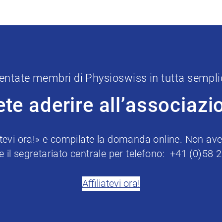
entate membri di Physioswiss in tutta sempli
ete aderire all’associazi
iatevi ora!» e compilate la domanda online. Non avet
e il segretariato centrale per telefono: +41 (0)58 
Affiliatevi ora!