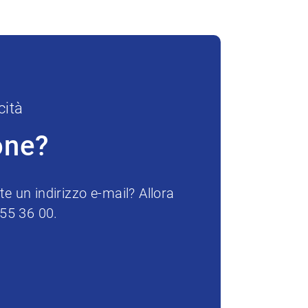
cità
one?
e un indirizzo e-mail? Allora
255 36 00.