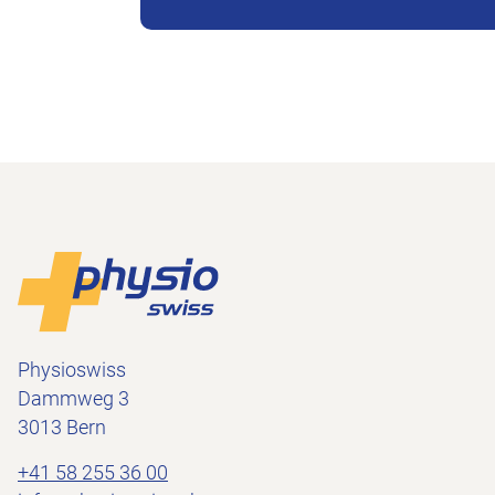
Piè di pagina
Alla pagina iniziale
Physioswiss
Dammweg 3
3013 Bern
+41 58 255 36 00