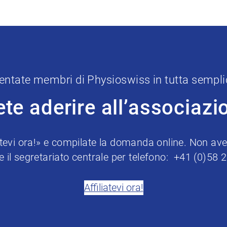
entate membri di Physioswiss in tutta sempli
ete aderire all’associazi
iatevi ora!» e compilate la domanda online. Non avet
e il segretariato centrale per telefono: +41 (0)58 
Affiliatevi ora!