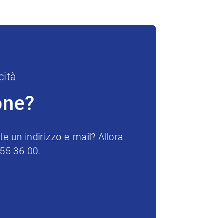
cità
one?
e un indirizzo e-mail? Allora
255 36 00.