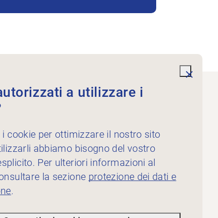
undefi
torizzati a utilizzare i
?
Servizi
Per i fisioterapisti
 i cookie per ottimizzare il nostro sito
Per gli inserzionisti
ilizzarli abbiamo bisogno del vostro
plicito. Per ulteriori informazioni al
consultare la sezione
protezione dei dati e
one
.