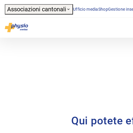
Header
Associazioni cantonali
Ufficio media
Shop
Gestione inse
Navigazione principale
Physioswiss
Qui potete ef