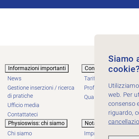
Siamo au
cookie
Informazioni importanti
Conoscenze
News
Tariffe
Utilizziamo
Gestione inserzioni / ricerca
Professione
web. Per ut
di pratiche
Qualità
consenso es
Ufficio media
riguardo, 
Contattateci
cancellazi
Physioswiss: chi siamo
Nota informativa
Chi siamo
Impressum