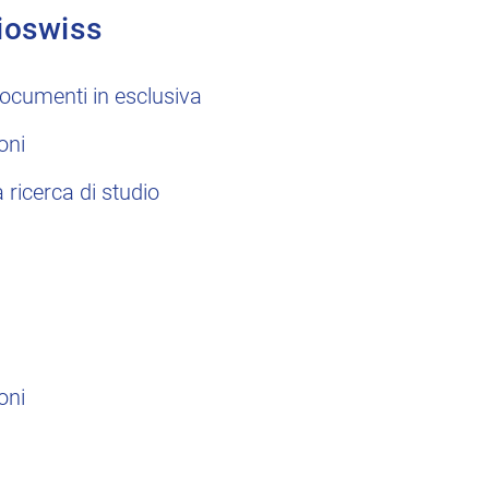
ioswiss
ocumenti in esclusiva
oni
a ricerca di studio
oni