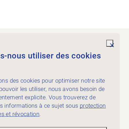
Prestations
undefi
-nous utiliser des cookies
À l’intention des
physiothérapeutes
À l’intention des
ons des cookies pour optimiser notre site
publicateur·rice·s
ouvoir les utiliser, nous avons besoin de
entement explicite. Vous trouverez de
s informations à ce sujet sous
protection
s et révocation
.
ion des