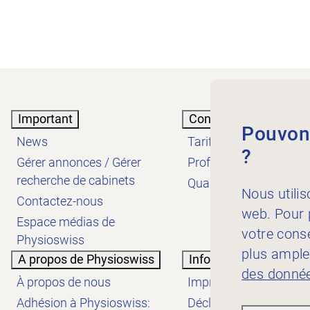
Important
Connaissances
Pouvons
News
Tarifs
?
Gérer annonces / Gérer
Profession
recherche de cabinets
Qualité
Nous utilis
Contactez-nous
web. Pour p
Espace médias de
votre cons
Physioswiss
plus ample
A propos de Physioswiss
Informations
des donnée
À propos de nous
Impressum
Adhésion à Physioswiss:
Déclaration de protect