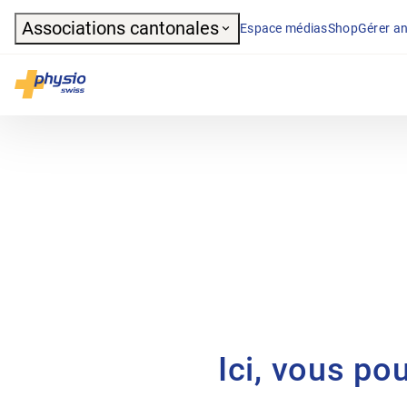
Header
Associations cantonales
Espace médias
Shop
Gérer an
Navigation principale
Physioswiss
Ici, vous po