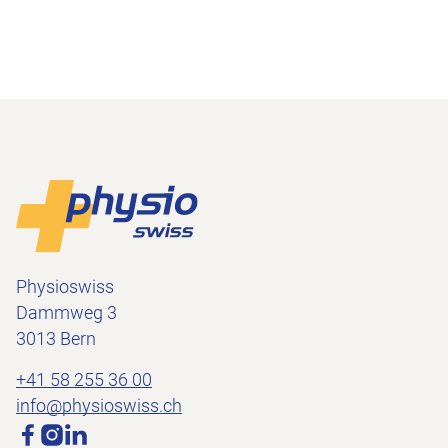
Footer
Vers la page d'accueil
Physioswiss
Dammweg 3
3013 Bern
+41 58 255 36 00
info@physioswiss.ch
Médias sociaux