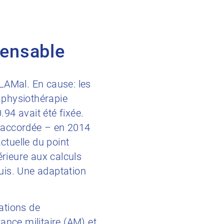
pensable
 LAMal. En cause: les
e physiothérapie
94 avait été fixée.
é accordée – en 2014
ctuelle du point
érieure aux calculs
uis. Une adaptation
tations de
ance militaire (AM) et