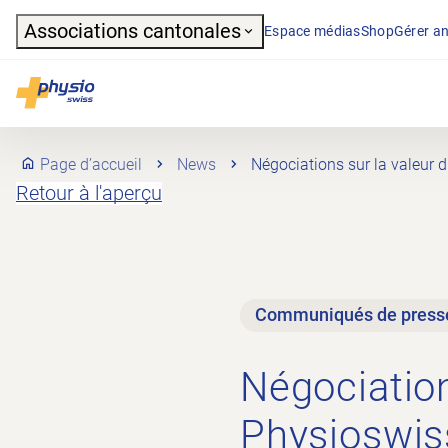
Header
Associations cantonales
Espace médias
Shop
Gérer an
Navigation principale
Physioswiss
Page d’accueil
News
Négociations sur la valeur d
Retour à l'aperçu
Communiqués de press
Négociations
Physioswiss