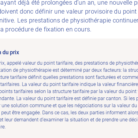
ant déjà été prolongées d’un an, une nouvelle pr
oivent donc définir une valeur provisoire du point 
initive. Les prestations de physiothérapie continuer
 procédure de fixation en cours.
 du prix
ix, appelé valeur du point tarifaire, des prestations de physiothé
ation de physiothérapie est déterminé par deux facteurs: la struct
ucture tarifaire définit quelles prestations sont facturées et comme
arifaires. La valeur du point tarifaire indique la valeur financièr
ints tarifaires selon la structure tarifaire par la valeur du point t
dante. La valeur du point tarifaire est définie par canton. Si les 
 une solution commune et que les négociations sur la valeur du p
 peut être engagée. Dans ce cas, les deux parties informent alor
et leur demandent d’examiner la situation et de prendre une décisi
re.