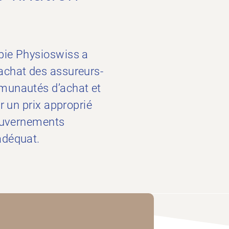
pie Physioswiss a
achat des assureurs-
mmunautés d’achat et
r un prix approprié
gouvernements
adéquat.