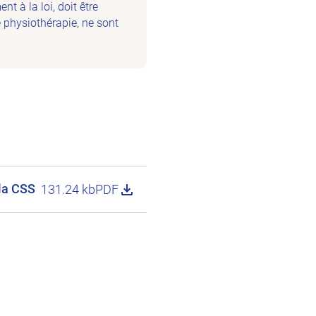
t à la loi, doit être
e physiothérapie, ne sont
 la CSS
131.24 kb
PDF
Télécharger le fichier Communiqué de pre