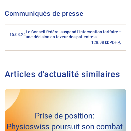
Communiqués de presse
Le Conseil fédéral suspend l’intervention tarifaire –
15.03.24
une décision en faveur des patient·e·s
128.98 kb
PDF
Télécharger 
Articles d'actualité similaires
Vers l'article Physioswiss poursuit son combat pour des tarifs