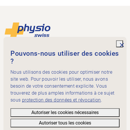
Footer
Vers la page d'accueil
unde
Physioswiss
Pouvons-nous utiliser des cookies
Dammweg 3
?
3013 Bern
Nous utilisons des cookies pour optimiser notre
+41 58 255 36 00
info@physioswiss.ch
site web. Pour pouvoir les utiliser, nous avons
Médias sociaux
besoin de votre consentement explicite. Vous
Important
trouverez de plus amples informations à ce sujet
sous
protection des données et révocation
.
Connaissances
Prestations
Autoriser les cookies nécessaires
A propos de Physioswiss
Autoriser tous les cookies
Informations