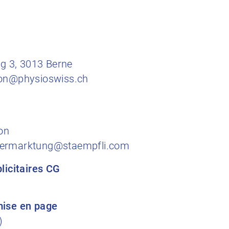
 3, 3013 Berne
ion@physioswiss.ch
on
vermarktung@staempfli.com
licitaires​ CG
mise en page
)