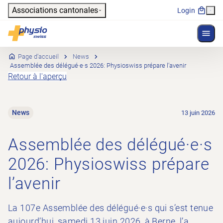
Header
Associations cantonales
Login
Affich
Navigation principale
Physioswiss
Page d’accueil
News
Assemblée des délégué·e·s 2026: Physioswiss prépare l’avenir
Retour à l'aperçu
News
13 juin 2026
Assemblée des délégué·e·s
2026: Physioswiss prépare
l’avenir
La 107e Assemblée des délégué·e·s qui s’est tenue
aujourd’hui, samedi 13 juin 2026, à Berne, l’a