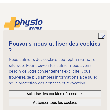
Footer
Vers la page d'accueil
unde
Physioswiss
Pouvons-nous utiliser des cookies
Dammweg 3
?
3013 Bern
Nous utilisons des cookies pour optimiser notre
+41 58 255 36 00
info@physioswiss.ch
site web. Pour pouvoir les utiliser, nous avons
Médias sociaux
besoin de votre consentement explicite. Vous
Important
trouverez de plus amples informations à ce sujet
sous
protection des données et révocation
.
Connaissances
Prestations
Autoriser les cookies nécessaires
A propos de Physioswiss
Autoriser tous les cookies
Informations