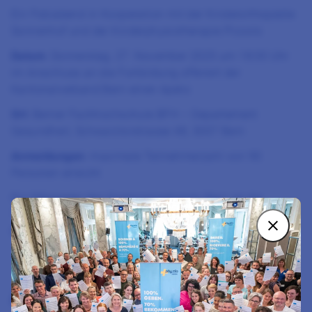
Ein Fobiabend in Kooperation mit der Kinderorthopädie
Sonnenhof und der Kinderphysiotherapie Piccolo
Datum
: Donnerstag, 27. November 2025 um 18:30 Uhr
im Anschluss an die Fortbildung offeriert der
Kantonalverband Bern einen Apéro
Ort
: Berner Fachhochschule BFH – Departement
Gesundheit, Schwarztorstrasse 48, 3007 Bern
Anmeldungen
: maximale Teilnehmerzahl von 90
Personen erreicht
Für Mitglieder des Kantonalverbands Bern ist die
Teilnahme kostenlos, Nicht-Mitglieder bezahlen einen
Beitrag von CHF 30.-.
Ähnliche Newsbeiträge