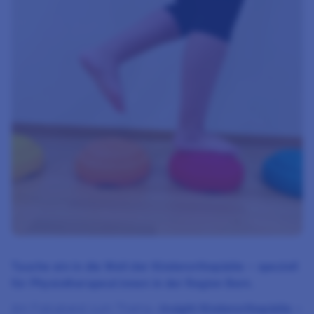
Tauche ein in die Welt der Kinderorthopädie – speziell
für Physiotherapeut:innen in der Region Bern.
Am Fobiabend zum Thema «
Insight Kinderorthopädie –