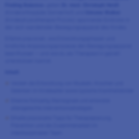
Finding Balance»
geben
Dr. med. Christoph Heidt
(Kinderorthopädie Sonnenhof) und
Simone Walker
(Kinderphysiotherapie Piccolo) spannende Einblicke in
den sich wandelnden Bewegungsapparat des Kindes.
Erfahre praxisnah, wie Entwicklungsphasen und
kindliche Anpassungsprozesse den Bewegungsapparat
beeinflussen – und wie du als Therapeut:in gezielt
unterstützen kannst.
Inhalt:
Versteh die Entwicklung von Muskeln, Knochen und
Gelenken im Kindesalter sowie typische Krankheitsbilder
Erkenne frühzeitig Warnsignale und entwickle
altersgerechte Interventionsstrategien
Erhalte praxisnahe Tipps für Therapieplanung,
Prävention und die Zusammenarbeit im
interdisziplinären Team