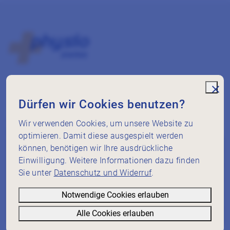
Footer
Zur Startseite
Kantonalverband Bern
Dammweg 3
unde
Dürfen wir Cookies benutzen?
3013 Bern
sekretariat@physiobern.info
Wir verwenden Cookies, um unsere Website zu
Social Media
optimieren. Damit diese ausgespielt werden
Über uns
können, benötigen wir Ihre ausdrückliche
Aktuelles
Einwilligung. Weitere Informationen dazu finden
Sie unter
Datenschutz und Widerruf
.
Service
Mitgliedschaft
Notwendige Cookies erlauben
Weiterbildung
Alle Cookies erlauben
Informatives