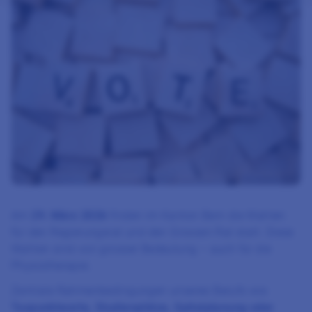
Am
29. März 2026
finden im Kanton Bern die Wahlen
für den Regierungsrat und den Grossen Rat statt. Diese
Wahlen sind von grosser Bedeutung – auch für die
Physiotherapie.
Zentrale Rahmenbedingungen unseres Berufs wie
Taxpunktwerte, Studienplätze, Spitalplanung oder