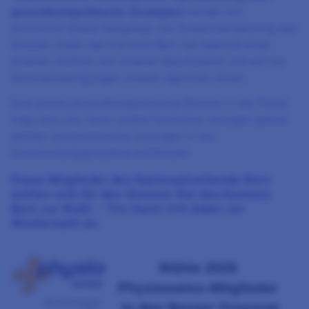
gesundheitspolitische Strategien
werden auf
politischer Ebene festgelegt. Die Zusammensetzung des
Grossen Rates des Kantons Bern hat deshalb einen
direkten Einfluss auf unseren Berufsstand und auf die
Rahmenbedingungen unserer täglichen Arbeit.
Eine starke physiotherapeutische Stimme in der Politik
trägt dazu bei, dass unsere fachlichen Anliegen gehört
werden und praxisnahe Lösungen in die
Entscheidungsprozesse einfliessen.
Diese Mitglieder des Kantonalverbands Bern
stellen sich für den Grossen Rat des Kantons
Bern zur Wahl – Trix Hurni tritt dabei zur
Wiederwahl an: