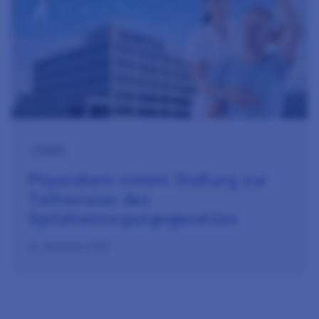
Politik
Physiobern nimmt Stellung zur
Teilrevision des
Spitalversorgungsgesetzes
26. September 2025