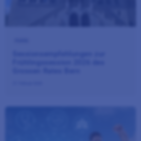
Politik
Sessionsempfehlungen zur
Frühlingssession 2026 des
Grossen Rates Bern
27. Februar 2026
Zum Beitrag Physiobern nimmt Stellung zur Teilrevision des 