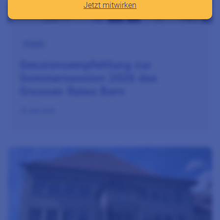
Jetzt mitwirken
Politik
Sessionsempfehlung zur
Sommersession 2026 des
Grossen Rates Bern
25. Mai 2026
Zum Beitrag Sessionsempfehlungen zur Frühlingssession 20