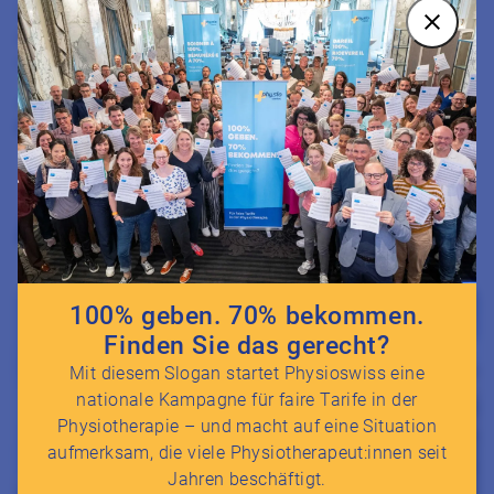
Zusammensetzung des Grossrats und damit die
gesundheitspolitischen Rahmenbedingungen aktiv
mitgestalten.
Jede Stimme zählt – auch für die Zukunft der
Physiotherapie im Kanton Bern.
Ähnliche Newsbeiträge
Zum Beitrag Sessionsempfehlung zur Sommersession 2026 d
100% geben. 70% bekommen.
Finden Sie das gerecht?
Mit diesem Slogan startet Physioswiss eine
nationale Kampagne für faire Tarife in der
Physiotherapie – und macht auf eine Situation
aufmerksam, die viele Physiotherapeut:innen seit
Jahren beschäftigt.