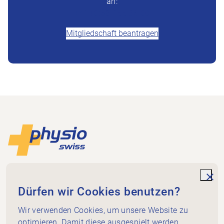
an:
+41 (0)58 255 36 00
Mitgliedschaft beantragen
Footer
Zur Startseite
Physioswiss
Dammweg 3
unde
Dürfen wir Cookies benutzen?
3013 Bern
+41 58 255 36 00
Wir verwenden Cookies, um unsere Website zu
info@physioswiss.ch
optimieren. Damit diese ausgespielt werden