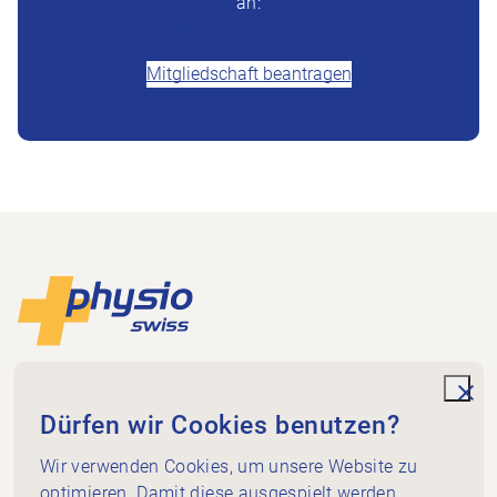
an:
+41 (0)58 255 36 00
Mitgliedschaft beantragen
Footer
Zur Startseite
Physioswiss
Dammweg 3
unde
Dürfen wir Cookies benutzen?
3013 Bern
+41 58 255 36 00
Wir verwenden Cookies, um unsere Website zu
info@physioswiss.ch
optimieren. Damit diese ausgespielt werden