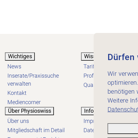
Dürfen 
Wichtiges
Wissen
News
Tarif
Wir verwen
Inserate/Praxissuche
Profession
optimieren
verwalten
Qualität
benötigen w
Kontakt
Weitere In
Mediencorner
Datenschut
Über Physioswiss
Informatives
Über uns
Impressum
Mitgliedschaft im Detail
Datenschutzerklärung