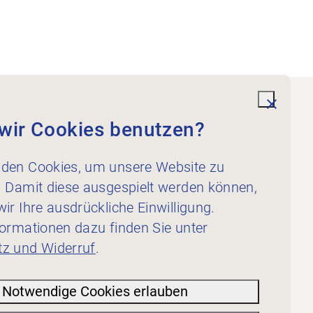
undefi
wir Cookies benutzen?
Dienstleistungen
Für Physiotherapeut:innen
den Cookies, um unsere Website zu
Für Inserent:innen
. Damit diese ausgespielt werden können,
ir Ihre ausdrückliche Einwilligung.
formationen dazu finden Sie unter
z und Widerruf
.
Notwendige Cookies erlauben