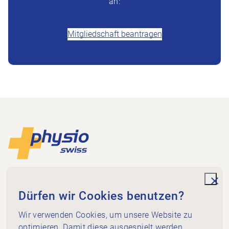
an:
+41 (0)58 255 36 00
Mitgliedschaft beantragen
Footer
Zur Startseite
Physioswiss
Dammweg 3
unde
Dürfen wir Cookies benutzen?
3013 Bern
+41 58 255 36 00
Wir verwenden Cookies, um unsere Website zu
info@physioswiss.ch
optimieren. Damit diese ausgespielt werden