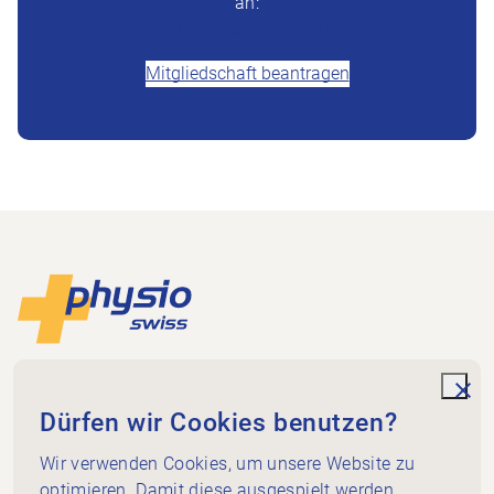
an:
+41 (0)58 255 36 00
Mitgliedschaft beantragen
Footer
Zur Startseite
Physioswiss
Dammweg 3
unde
Dürfen wir Cookies benutzen?
3013 Bern
+41 58 255 36 00
Wir verwenden Cookies, um unsere Website zu
info@physioswiss.ch
optimieren. Damit diese ausgespielt werden