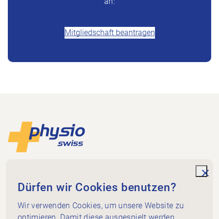
an:
+41 (0)58 255 36 00
Mitgliedschaft beantragen
Footer
Zur Startseite
Physioswiss
Dammweg 3
unde
Dürfen wir Cookies benutzen?
3013 Bern
+41 58 255 36 00
Wir verwenden Cookies, um unsere Website zu
info@physioswiss.ch
optimieren. Damit diese ausgespielt werden