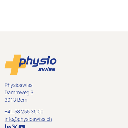
Footer
Zur Startseite
Physioswiss
Dammweg 3
3013 Bern
+41 58 255 36 00
info@physioswiss.ch