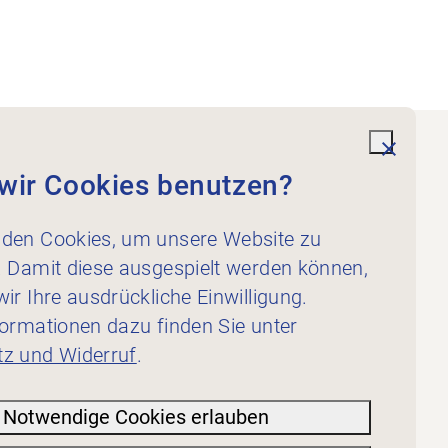
undefi
wir Cookies benutzen?
Dienstleistungen
Für Physiotherapeut:innen
den Cookies, um unsere Website zu
Für Inserent:innen
. Damit diese ausgespielt werden können,
ir Ihre ausdrückliche Einwilligung.
formationen dazu finden Sie unter
z und Widerruf
.
Notwendige Cookies erlauben