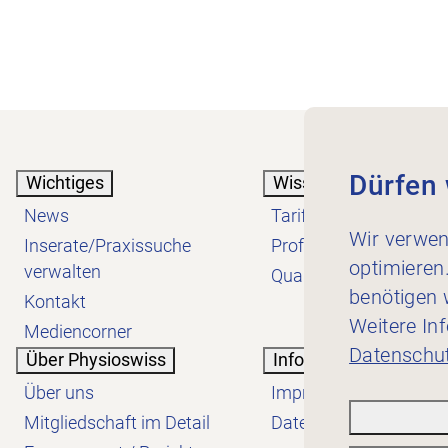
Dürfen 
Wichtiges
Wissen
News
Tarif
Wir verwen
Inserate/Praxissuche
Profession
optimieren
verwalten
Qualität
benötigen w
Kontakt
Weitere In
Mediencorner
Datenschut
Über Physioswiss
Informatives
Über uns
Impressum
Mitgliedschaft im Detail
Datenschutzerklärung