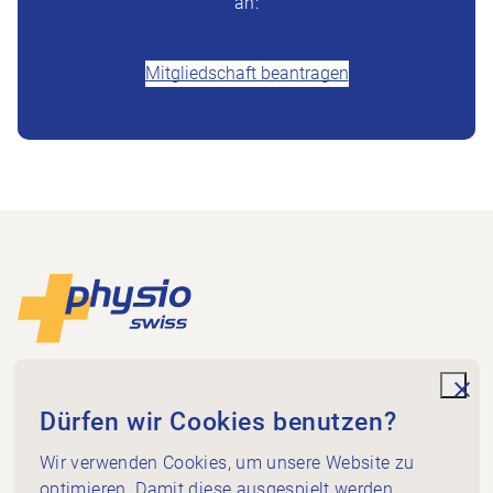
an:
+41 (0)58 255 36 00
Mitgliedschaft beantragen
Footer
Zur Startseite
Physioswiss
Dammweg 3
unde
Dürfen wir Cookies benutzen?
3013 Bern
+41 58 255 36 00
Wir verwenden Cookies, um unsere Website zu
info@physioswiss.ch
optimieren. Damit diese ausgespielt werden