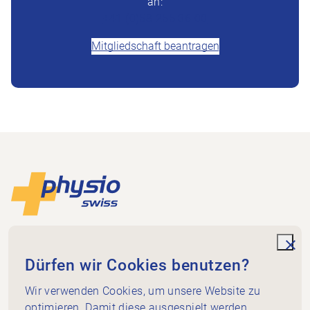
an:
+41 (0)58 255 36 00
Mitgliedschaft beantragen
Footer
Zur Startseite
Physioswiss
Dammweg 3
unde
Dürfen wir Cookies benutzen?
3013 Bern
+41 58 255 36 00
Wir verwenden Cookies, um unsere Website zu
info@physioswiss.ch
optimieren. Damit diese ausgespielt werden