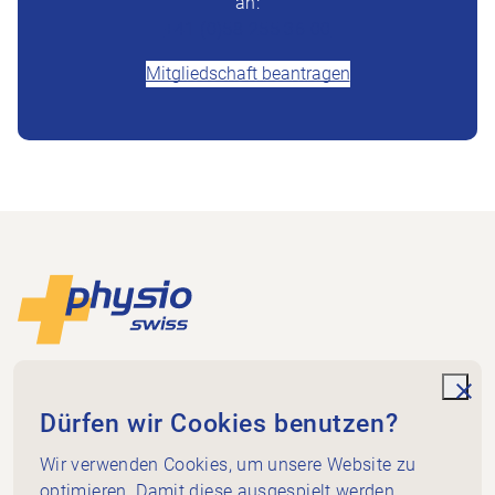
an:
+41 (0)58 255 36 00
Mitgliedschaft beantragen
Footer
Zur Startseite
Physioswiss
Dammweg 3
unde
Dürfen wir Cookies benutzen?
3013 Bern
+41 58 255 36 00
Wir verwenden Cookies, um unsere Website zu
info@physioswiss.ch
optimieren. Damit diese ausgespielt werden