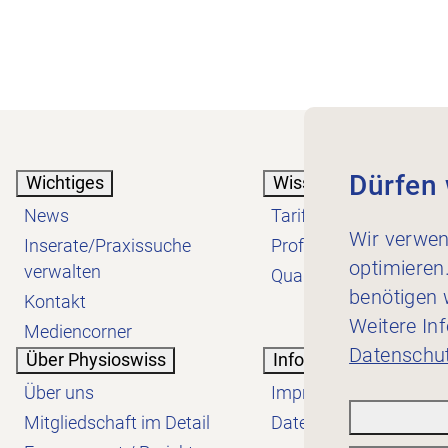
Dürfen 
Wichtiges
Wissen
News
Tarif
Wir verwen
Inserate/Praxissuche
Profession
optimieren
verwalten
Qualität
benötigen w
Kontakt
Weitere In
Mediencorner
Datenschut
Über Physioswiss
Informatives
Über uns
Impressum
Mitgliedschaft im Detail
Datenschutzerklärung