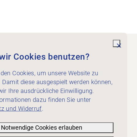
undefi
wir Cookies benutzen?
Dienstleistungen
Für Physiotherapeut:innen
den Cookies, um unsere Website zu
Für Inserent:innen
. Damit diese ausgespielt werden können,
ir Ihre ausdrückliche Einwilligung.
formationen dazu finden Sie unter
z und Widerruf
.
Notwendige Cookies erlauben