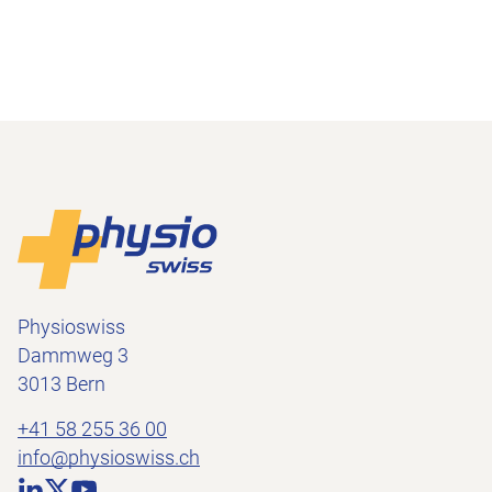
Footer
Zur Startseite
Physioswiss
Dammweg 3
3013 Bern
+41 58 255 36 00
info@physioswiss.ch