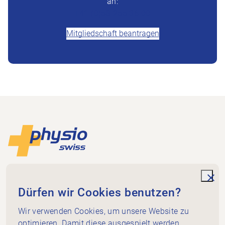
an:
+41 (0)58 255 36 00
Mitgliedschaft beantragen
Footer
Zur Startseite
Physioswiss
Dammweg 3
unde
Dürfen wir Cookies benutzen?
3013 Bern
+41 58 255 36 00
Wir verwenden Cookies, um unsere Website zu
info@physioswiss.ch
optimieren. Damit diese ausgespielt werden