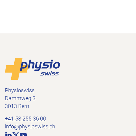
Footer
Zur Startseite
Physioswiss
Dammweg 3
3013 Bern
+41 58 255 36 00
info@physioswiss.ch