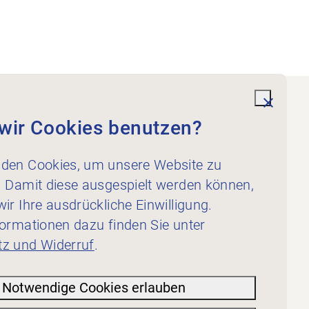
undefi
wir Cookies benutzen?
Dienstleistungen
Für Physiotherapeut:innen
den Cookies, um unsere Website zu
Für Inserent:innen
. Damit diese ausgespielt werden können,
ir Ihre ausdrückliche Einwilligung.
formationen dazu finden Sie unter
z und Widerruf
.
Notwendige Cookies erlauben