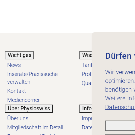
Dürfen 
Wichtiges
Wissen
News
Tarif
Wir verwen
Inserate/Praxissuche
Profession
optimieren
verwalten
Qualität
benötigen w
Kontakt
Weitere In
Mediencorner
Datenschut
Über Physioswiss
Informatives
Über uns
Impressum
Mitgliedschaft im Detail
Datenschutzerklärung