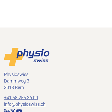
Footer
Zur Startseite
Physioswiss
Dammweg 3
3013 Bern
+41 58 255 36 00
info@physioswiss.ch