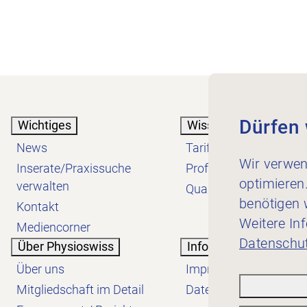
Dürfen 
Wichtiges
Wissen
News
Tarif
Wir verwen
Inserate/Praxissuche
Profession
optimieren
verwalten
Qualität
benötigen w
Kontakt
Weitere In
Mediencorner
Datenschut
Über Physioswiss
Informatives
Über uns
Impressum
Mitgliedschaft im Detail
Datenschutzerklärung