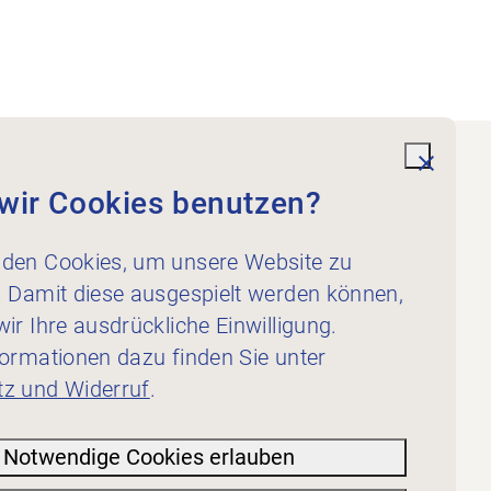
undefi
wir Cookies benutzen?
Dienstleistungen
Für Physiotherapeut:innen
den Cookies, um unsere Website zu
Für Inserent:innen
. Damit diese ausgespielt werden können,
ir Ihre ausdrückliche Einwilligung.
formationen dazu finden Sie unter
z und Widerruf
.
Notwendige Cookies erlauben