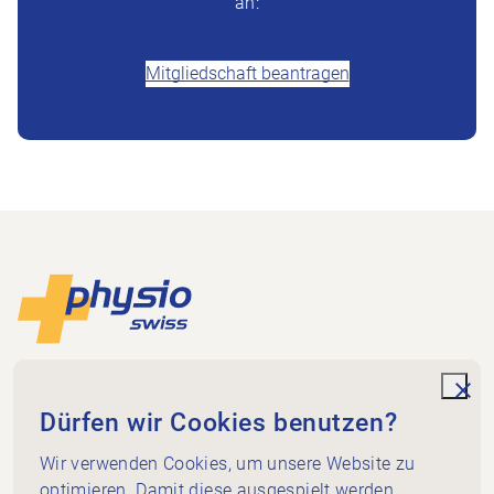
an:
+41 (0)58 255 36 00
Mitgliedschaft beantragen
Footer
Zur Startseite
Physioswiss
Dammweg 3
unde
Dürfen wir Cookies benutzen?
3013 Bern
+41 58 255 36 00
Wir verwenden Cookies, um unsere Website zu
info@physioswiss.ch
optimieren. Damit diese ausgespielt werden