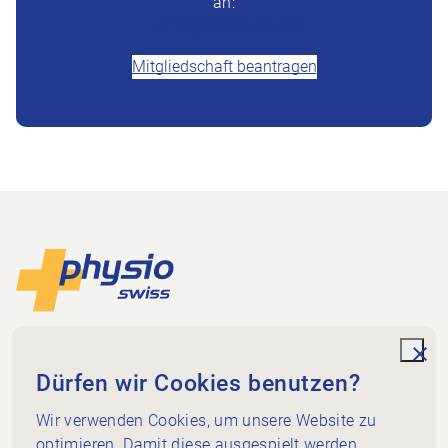
an:
+41 (0)58 255 36 00
Mitgliedschaft beantragen
Footer
Zur Startseite
Physioswiss
Dammweg 3
unde
Dürfen wir Cookies benutzen?
3013 Bern
+41 58 255 36 00
Wir verwenden Cookies, um unsere Website zu
info@physioswiss.ch
optimieren. Damit diese ausgespielt werden