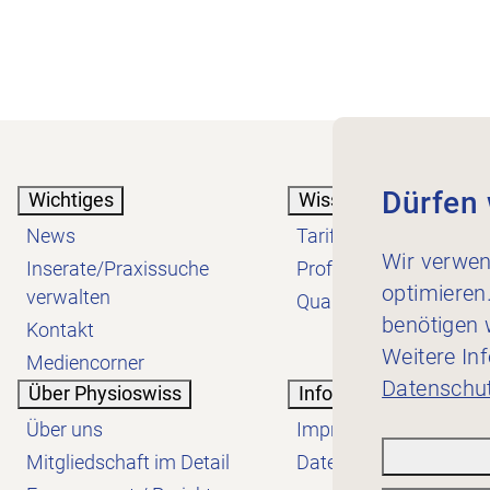
Dürfen 
Wichtiges
Wissen
News
Tarif
Wir verwen
Inserate/Praxissuche
Profession
optimieren
verwalten
Qualität
benötigen w
Kontakt
Weitere In
Mediencorner
Datenschut
Über Physioswiss
Informatives
Über uns
Impressum
Mitgliedschaft im Detail
Datenschutzerklärung