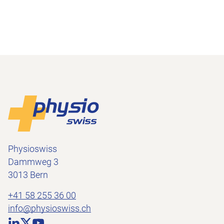
Footer
Zur Startseite
Physioswiss
Dammweg 3
3013 Bern
+41 58 255 36 00
info@physioswiss.ch