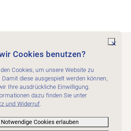
undefi
wir Cookies benutzen?
Dienstleistungen
Für Physiotherapeut:innen
den Cookies, um unsere Website zu
Für Inserent:innen
. Damit diese ausgespielt werden können,
ir Ihre ausdrückliche Einwilligung.
formationen dazu finden Sie unter
z und Widerruf
.
Notwendige Cookies erlauben