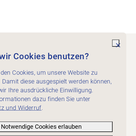
undefi
wir Cookies benutzen?
Dienstleistungen
Für Physiotherapeut:innen
den Cookies, um unsere Website zu
Für Inserent:innen
. Damit diese ausgespielt werden können,
ir Ihre ausdrückliche Einwilligung.
formationen dazu finden Sie unter
z und Widerruf
.
Notwendige Cookies erlauben