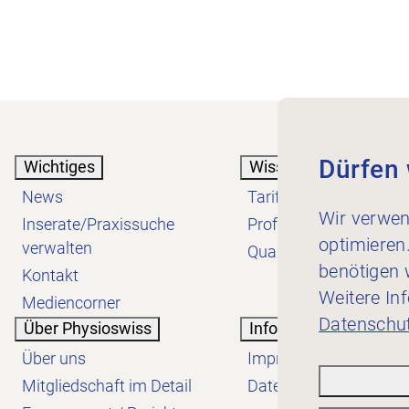
Dürfen 
Wichtiges
Wissen
News
Tarif
Wir verwen
Inserate/Praxissuche
Profession
optimieren
verwalten
Qualität
benötigen w
Kontakt
Weitere In
Mediencorner
Datenschut
Über Physioswiss
Informatives
Über uns
Impressum
Mitgliedschaft im Detail
Datenschutzerklärung