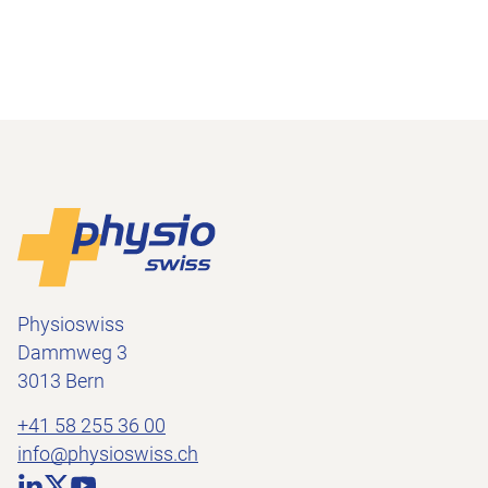
Footer
Zur Startseite
Physioswiss
Dammweg 3
3013 Bern
+41 58 255 36 00
info@physioswiss.ch