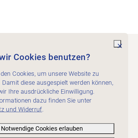
undefi
wir Cookies benutzen?
Dienstleistungen
Für Physiotherapeut:innen
den Cookies, um unsere Website zu
Für Inserent:innen
. Damit diese ausgespielt werden können,
ir Ihre ausdrückliche Einwilligung.
formationen dazu finden Sie unter
z und Widerruf
.
Notwendige Cookies erlauben