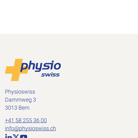
Footer
Zur Startseite
Physioswiss
Dammweg 3
3013 Bern
+41 58 255 36 00
info@physioswiss.ch