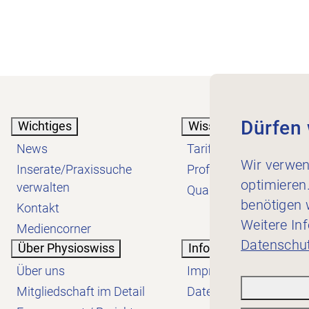
Dürfen 
Wichtiges
Wissen
News
Tarif
Wir verwen
Inserate/Praxissuche
Profession
optimieren
verwalten
Qualität
benötigen w
Kontakt
Weitere In
Mediencorner
Datenschut
Über Physioswiss
Informatives
Über uns
Impressum
Mitgliedschaft im Detail
Datenschutzerklärung