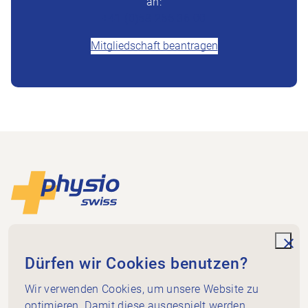
an:
+41 (0)58 255 36 00
Mitgliedschaft beantragen
Footer
Zur Startseite
Physioswiss
Dammweg 3
unde
Dürfen wir Cookies benutzen?
3013 Bern
+41 58 255 36 00
Wir verwenden Cookies, um unsere Website zu
info@physioswiss.ch
optimieren. Damit diese ausgespielt werden