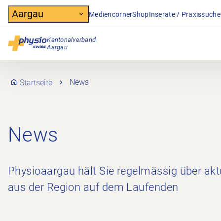
Header
Aargau
Mediencorner
Shop
Inserate / Praxissuche
Kantonalverband
Hauptnavigation
Aargau
Startseite
News
News
Physioaargau hält Sie regelmässig über akt
aus der Region auf dem Laufenden